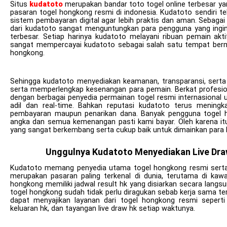
Situs
kudatoto
merupakan bandar toto togel online terbesar ya
pasaran togel hongkong resmi di indonesia. Kudatoto sendiri t
sistem pembayaran digital agar lebih praktis dan aman. Sebagai
dari kudatoto sangat menguntungkan para pengguna yang ingin
terbesar. Setiap harinya kudatoto melayani ribuan pemain ak
sangat mempercayai kudatoto sebagai salah satu tempat berm
hongkong.
Sehingga kudatoto menyediakan keamanan, transparansi, sert
serta memperlengkap kesenangan para pemain. Berkat profesion
dengan berbagai penyedia permainan togel resmi internasional
adil dan real-time. Bahkan reputasi kudatoto terus meningka
pembayaran maupun penarikan dana. Banyak pengguna togel h
angka dan semua kemenangan pasti kami bayar. Oleh karena i
yang sangat berkembang serta cukup baik untuk dimainkan para 
Unggulnya Kudatoto Menyediakan Live Dra
Kudatoto memang penyedia utama togel hongkong resmi serta
merupakan pasaran paling terkenal di dunia, terutama di ka
hongkong memiliki jadwal result hk yang disiarkan secara langs
togel hongkong sudah tidak perlu diragukan sebab kerja sama ter
dapat menyajikan layanan dari togel hongkong resmi seperti
keluaran hk, dan tayangan live draw hk setiap waktunya.