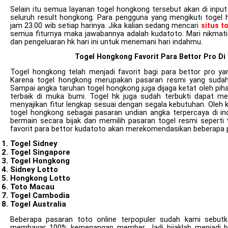
Selain itu semua layanan togel hongkong tersebut akan di inpu
seluruh result hongkong. Para pengguna yang mengikuti togel
jam 23.00 wib setiap harinya. Jika kalian sedang mencari
situs t
semua fiturnya maka jawabannya adalah kudatoto. Mari nikmati 
dan pengeluaran hk hari ini untuk menemani hari indahmu.
Togel Hongkong Favorit Para Bettor Pro Di
Togel hongkong telah menjadi favorit bagi para bettor pro y
Karena togel hongkong merupakan pasaran resmi yang suda
Sampai angka taruhan togel hongkong juga dijaga ketat oleh 
terbaik di muka bumi. Togel hk juga sudah terbukti dapat 
menyajikan fitur lengkap sesuai dengan segala kebutuhan. Oleh
togel hongkong sebagai pasaran undian angka terpercaya di 
bermain secara bijak dan memilih pasaran togel resmi seperti
favorit para bettor kudatoto akan merekomendasikan beberapa pa
Togel Sidney
Togel Singapore
Togel Hongkong
Sidney Lotto
Hongkong Lotto
Toto Macau
Togel Cambodia
Togel Australia
Beberapa pasaran toto online terpopuler sudah kami sebut
membayar 100% kemenangan member. Jadi bijaklah menjadi b