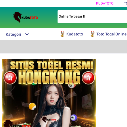
KUDATOTO
T
 Di Indonesia & Situs Toto Togel Online Terbesar !!
Kudatoto
Toto Togel Online
Kategori